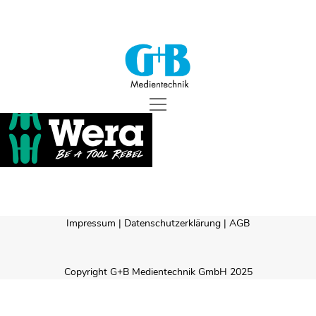
G+B
UNTERNEHMEN
Medientechnik
LÖSUNGEN
open
menu
REFERENZEN
SUPPORT
TEAM
Impressum
|
Datenschutzerklärung
|
AGB
KONTAKT
Copyright G+B Medientechnik GmbH 2025