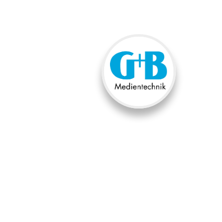
G+B
Medient